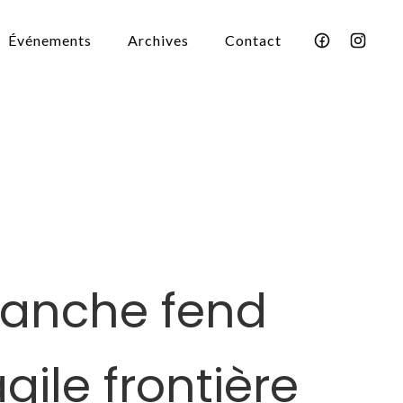
Événements
Archives
Contact
lanche fend
agile frontière