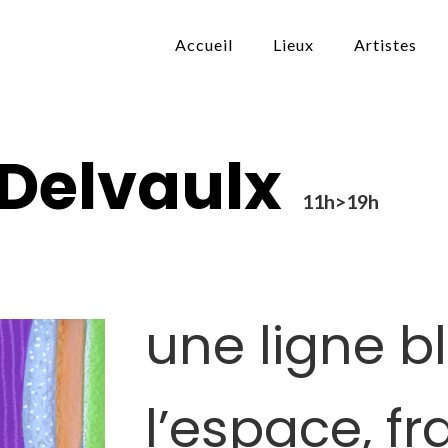
Accueil
Lieux
Artistes
 Delvaulx
11h>19h
une ligne b
l’espace, fr